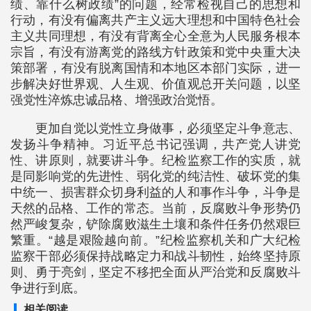
绩、靠什么树政绩”的问题，经常检视自己的思想和
行动，有没有偏离共产主义远大理想和中国特色社会
主义共同理想，有没有背离全心全意为人民服务根本
宗旨，有没有游离党的路线方针政策和党中央重大决
策部署，有没有脱离国情和本地区本部门实际，进一
步解决好世界观、人生观、价值观总开关问题，以坚
强党性淬炼忠诚品格、增强政治觉悟。
更加自觉以党性立身做事，必须坚定斗争意志、
发扬斗争精神。习近平总书记强调，共产党人讲党
性、讲原则，就要讲斗争。纪检监察工作的实质，就
是同影响党的先进性、弱化党的纯洁性、破坏党的集
中统一、损害群众切身利益的人和事作斗争，斗争是
天然的品格、工作的常态。当前，反腐败斗争形势仍
然严峻复杂，铲除腐败滋生土壤和条件任务仍然艰巨
繁重。“越是艰险越向前。”纪检监察机关和广大纪检
监察干部必须保持战略定力和战斗韧性，始终坚持原
则、勇于亮剑，坚定不移把全面从严治党和反腐败斗
争进行到底。
相关阅读