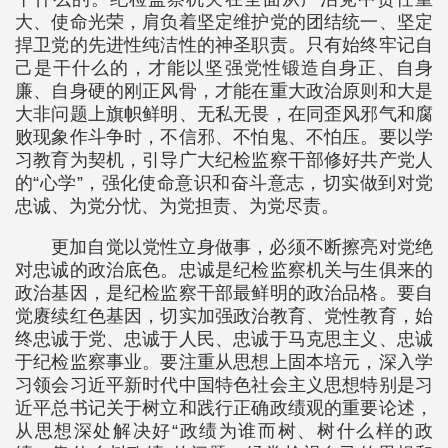
大、使命光荣，肩负着坚定维护党的团结统一、坚定
捍卫党的先进性纯洁性的神圣职责。只有始终牢记自
己是干什么的，才能以坚强党性锻造自身正、自身
廉、自身硬的刚正风骨，才能在重大政治原则和大是
大非问题上旗帜鲜明、无私无畏，在同歪风邪气和腐
败现象作斗争时，不信邪、不怕鬼、不怕压。要以学
习教育为契机，引导广大纪检监察干部修好共产党人
的“心学”，强化使命意识和奋斗意志，切实做到对党
忠诚、为党分忧、为党担责、为党尽责。
更加自觉以党性立身做事，必须不断擦亮对党绝
对忠诚的政治底色。忠诚是纪检监察机关与生俱来的
政治基因，是纪检监察干部最鲜明的政治品格。要自
觉赓续红色基因，切实加强政治教育、党性教育，始
终忠诚于党、忠诚于人民、忠诚于马克思主义、忠诚
于纪检监察事业。要注重从思想上固本培元，深入学
习领会习近平新时代中国特色社会主义思想特别是习
近平总书记关于树立和践行正确政绩观的重要论述，
从思想深处解决好“政绩为谁而树、树什么样的政