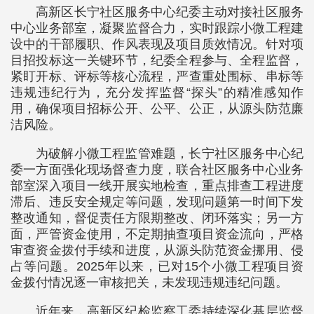
高新区长宁社区服务中心纪委主动对接社区服务
中心业务部室，凝聚监督合力，实时跟踪小微工程建
设中的干部履职、作风表现及项目质效情况。针对项
目招投标这一关键环节，纪委全程参与、全程监督，
紧盯开标、评标等核心流程，严查重处围标、串标等
违规违纪行为，充分发挥监督“探头”的精准感知作
用，确保项目招标公开、公平、公正，从源头防范廉
洁风险。
为破解小微工程监管难题，长宁社区服务中心纪
委一方面强化现场督查力度，联合社区服务中心业务
部室深入项目一线开展实地检查，重点排查工程进度
滞后、违反安全规定等问题，发现问题第一时间下发
整改通知，督促责任方限期整改、闭环落实；另一方
面，严管资金使用，不定期抽查项目资金流向，严格
审查资金拨付手续和进度，从源头防范资金挪用、侵
占等问题。2025年以来，已对15个小微工程项目资
金拨付情况逐一审核把关，未发现违规违纪问题。
近年来，高新区纪检监察工委持续深化基层监督