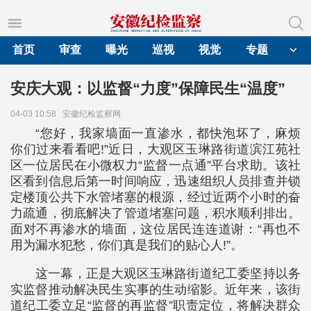
首页
审查
曝光
巡视
视觉
专题
安庆大观：以监督“力度”保障民生“温度”
04-03 10:58
安徽纪检监察网
“您好，我家墙面一直渗水，都快泡坏了，麻烦
你们过来看看吧!”近日，大观区玉琳路街道滨江苑社
区一位居民在小微权力“监督一点通”平台求助。该社
区看到信息后第一时间响应，迅速组织人员排查并锁
定楼顶公共下水管堵塞的根源，经过近两个小时的奋
力疏通，彻底解决了管道堵塞问题，积水顺利排出。
面对不再渗水的墙面，这位居民连连道谢：“再也不
用为漏水犯愁，你们真是我们的贴心人!”。
这一幕，正是大观区玉琳路街道纪工委坚持以务
实监督推动解决民生实事的生动缩影。近年来，该街
道纪工委立足“监督的再监督”职责定位，将解决群众