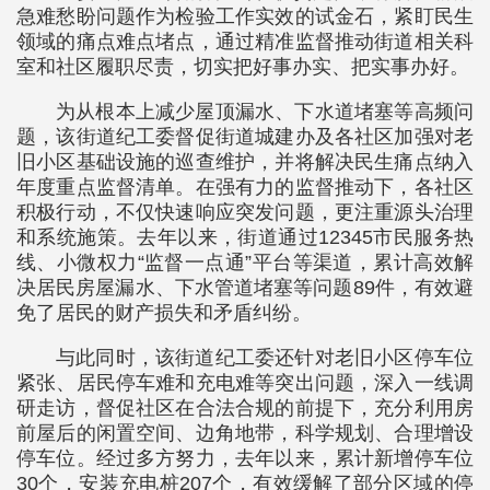
急难愁盼问题作为检验工作实效的试金石，紧盯民生
领域的痛点难点堵点，通过精准监督推动街道相关科
室和社区履职尽责，切实把好事办实、把实事办好。
为从根本上减少屋顶漏水、下水道堵塞等高频问
题，该街道纪工委督促街道城建办及各社区加强对老
旧小区基础设施的巡查维护，并将解决民生痛点纳入
年度重点监督清单。在强有力的监督推动下，各社区
积极行动，不仅快速响应突发问题，更注重源头治理
和系统施策。去年以来，街道通过12345市民服务热
线、小微权力“监督一点通”平台等渠道，累计高效解
决居民房屋漏水、下水管道堵塞等问题89件，有效避
免了居民的财产损失和矛盾纠纷。
与此同时，该街道纪工委还针对老旧小区停车位
紧张、居民停车难和充电难等突出问题，深入一线调
研走访，督促社区在合法合规的前提下，充分利用房
前屋后的闲置空间、边角地带，科学规划、合理增设
停车位。经过多方努力，去年以来，累计新增停车位
30个，安装充电桩207个，有效缓解了部分区域的停