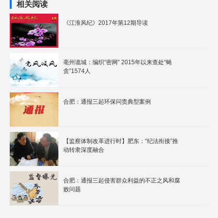
相关阅读
《江淮风纪》2017年第12期导读
亳州谯城：编织“密网” 2015年以来查处“蝇
贪”1574人
合肥：通报三起环保问责典型案例
【监察体制改革进行时】肥东：“纪法衔接”推
动转隶深度融合
合肥：通报三起侵害群众利益的不正之风和腐
败问题