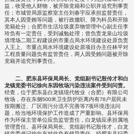
益，收受他人财物，被开除党籍和公职并追究刑事责
任；市城管局原监察室主任刘春宇应承担监督责任，
其本人因受贿等问题，被行政撤职、降为科员和开除
党籍处分；合肥市生活垃圾废弃物管理中心副主任李
玲负有一定责任，受到诫勉处理；曾负责龙泉山垃圾
填埋场二期工程建设的市重点局水环境建设处原负责
人王上、市重点局水环境建设处原项目办主任林平对
工程质量问题负有监管责任，两人因受贿问题被开除
党籍并追究刑事责任。
二、肥东县环保局局长、党组副书记殷传才和白
龙镇党委书记徐向东因牧场污染违法案件受到问责。
经查，位于肥东县白龙镇现代牧业（合肥）有限公司
牧场，存在东侧500米卫生防护距离内有78户居民未
按期搬迁、厂区雨污分流不完善等7项环境违法问
题，给当地环境保护工作造成了严重影响。县环保局
作为环保主管单位应负监管责任，白龙镇应承担属地
管理责任。县环保局局长、党组副书记殷传才，白龙
镇党委书记徐向东对此负有领导责任。经肥东县纪委