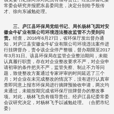
常委会研究并报肥东县委同意，决定分别给予殷传
才、徐向东诫勉处理。
三、庐江县环保局党组书记、局长杨林飞因对安
徽金牛矿业有限公司环境违法整改监管不力受到问
责。
经查，2016年6月27日，省环保厅发出督办通
知，对庐江县安徽金牛矿业有限公司环境违法案件进
行挂牌督办，责令该企业停产整顿，督办期限至2017
年3月31日。该县环保局在监管企业整治期间，未能
认真履行职责，存在对企业整改要求不严，对企业申
请初审的条件把关不严，监管失察、制止不力等问
题，致使整改方案通过专家评审的时间延迟了三个
月；对企业在未完成整改的情况下，没有进行认真审
查即同意上报市环保局进行摘牌预验收申请，两次均
未通过，未能按期完成省环保厅挂牌督办的整改事
项。对此，杨林飞负有领导责任。经庐江县纪委常委
会议研究决定，对杨林飞予以诫勉处理。（合肥市纪
委）