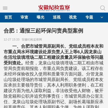
首页
审查
曝光
巡视
视觉
专题
合肥：通报三起环保问责典型案例
12-27 15:33
安徽纪检监察网
一、合肥市城管局原副局长、党组成员程本友和
市重点局水环境建设处原负责人王上等6人因龙泉山
生活垃圾填埋场二期工程建设质量及环保验收等问题
受到查处。
经查，龙泉山垃圾填埋场二期工程由市城
管局负责前期报批，市重点局负责建设。该工程存在
未经环保验收投入使用和质量等方面问题。分管龙泉
山垃圾处理场的市城管局原副局长、党组成员程本友
应承担主要领导责任，其本人利用职务便利，在工程
建设方面为他人谋取利益，非法收受他人财物，被开
除党籍和公职并追究刑事责任；市城管局原办公室主
任、龙泉山垃圾处理场原副书记、副场长葛瑞新应承
担直接责任，其本人利用职务之便，为他人谋取利