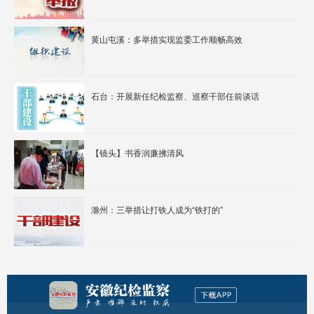
黄山屯溪：多举措实现监委工作顺畅高效
石台：开展新任纪检监察、巡察干部任前谈话
【镜头】书香润廉拂清风
滁州：三举措让打铁人成为“铁打的”