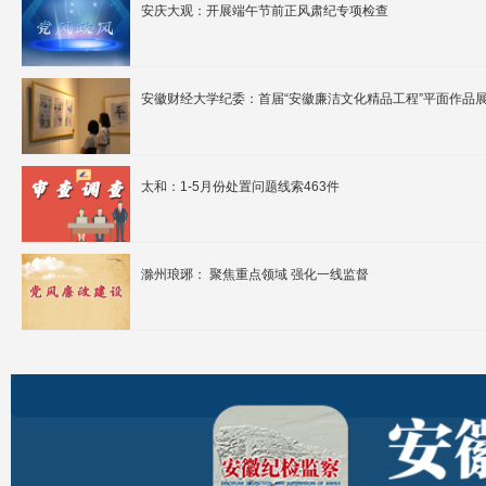
安庆大观：开展端午节前正风肃纪专项检查
安徽财经大学纪委：首届“安徽廉洁文化精品工程”平面作品
太和：1-5月份处置问题线索463件
滁州琅琊： 聚焦重点领域 强化一线监督