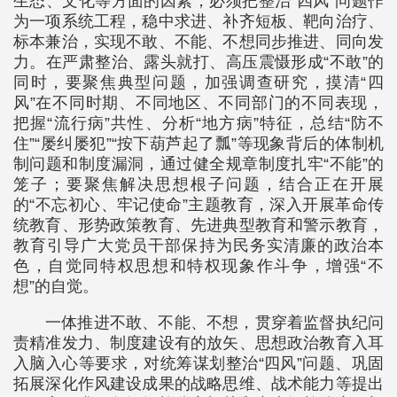
生态、文化等方面的因素，必须把整治“四风”问题作
为一项系统工程，稳中求进、补齐短板、靶向治疗、
标本兼治，实现不敢、不能、不想同步推进、同向发
力。在严肃整治、露头就打、高压震慑形成“不敢”的
同时，要聚焦典型问题，加强调查研究，摸清“四
风”在不同时期、不同地区、不同部门的不同表现，
把握“流行病”共性、分析“地方病”特征，总结“防不
住”“屡纠屡犯”“按下葫芦起了瓢”等现象背后的体制机
制问题和制度漏洞，通过健全规章制度扎牢“不能”的
笼子；要聚焦解决思想根子问题，结合正在开展
的“不忘初心、牢记使命”主题教育，深入开展革命传
统教育、形势政策教育、先进典型教育和警示教育，
教育引导广大党员干部保持为民务实清廉的政治本
色，自觉同特权思想和特权现象作斗争，增强“不
想”的自觉。
一体推进不敢、不能、不想，贯穿着监督执纪问
责精准发力、制度建设有的放矢、思想政治教育入耳
入脑入心等要求，对统筹谋划整治“四风”问题、巩固
拓展深化作风建设成果的战略思维、战术能力等提出