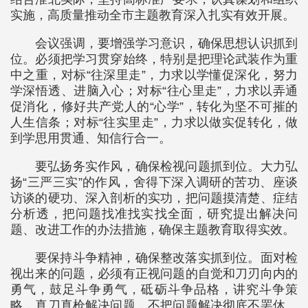
实施，高质量推动全市主题教育深入扎实有效开展。
会议强调，要增强学习意识，确保思想认识抓到
位。必须把学习贯穿始终，特别是把理论武装作为重
中之重，对标“往深里走”，力求以学懂促深化，努力
学深悟透、进脑入心；对标“往心里走”，力求以弄通
促消化，修好共产党人的“心学”，转化为坚不可摧的
人生信条；对标“往实里走”，力求以做实促转化，做
到学思用贯通、知信行合一。
要弘扬务实作风，确保检视问题抓到位。大力弘
扬“三严三实”的作风，舍得下深入调研的苦功、座谈
访谈的硬功、深入剖析的实功，把问题摸清楚、症结
分析透，把问题找准找实找全面，研究提出解决问
题、改进工作的办法措施，确保主题教育取得实效。
要保持斗争精神，确保整改落实抓到位。面对检
视出来的问题，必须有正视问题的自觉和刀刃向内的
勇气，鼓足斗争勇气，砥砺斗争品格，讲究斗争策
略，真刀真枪解决问题，不把问题解决彻底不罢休、