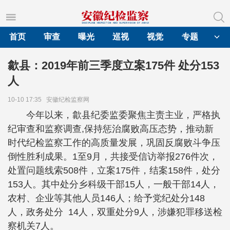
首页
审查
曝光
巡视
视觉
专题
歙县：2019年前三季度立案175件 处分153
人
10-10 17:35
安徽纪检监察网
今年以来，歙县纪委监委聚焦主责主业，严格执
纪审查和监察调查,保持惩治腐败高压态势，推动新
时代纪检监察工作的高质量发展，巩固反腐败斗争压
倒性胜利成果。1至9月，共接受信访举报276件次，
处置问题线索508件，立案175件，结案158件，处分
153人。其中处分乡科级干部15人，一般干部14人，
农村、企业等其他人员146人；给予党纪处分148
人，政务处分 14人，双重处分9人，涉嫌犯罪移送检
察机关7人。