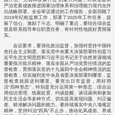
严治党新成效推进国家治理体系和治理能力现代化作
出战略部署。全会审议通过的工作报告，全面回顾了
2019年纪检监察工作，部署了2020年工作任务，提
振了信心、激励了斗志、明确了重点，要结合综合监
督及联系指导单位职责任务，有针对性地抓好贯彻落
实。
会议要求，要强化政治监督，加强对坚持中国特
色社会主义制度、落实党中央重大决策部署特别是习
近平生态文明思想和习近平总书记关于自然资源领域
重要指示批示精神、落实全面从严治党责任情况的监
督检查，贯彻落实党的十九届四中全会精神情况的监
督检查，切实做到党中央及省委决策部署到哪里，监
督检查就跟进到哪里。要突出日常监督，用好用
活“四种形态”，特别是充分运用第一种形态，综合运
用信访受理、线索处置、约谈提醒、谈话函询和参加
民主生活会等多种方式，切实提高发现问题、纠正偏
差、精准解决问题的能力。要持续落实中央八项规定
精神，坚持纠治“四风”不止步，推动化风成俗、养成