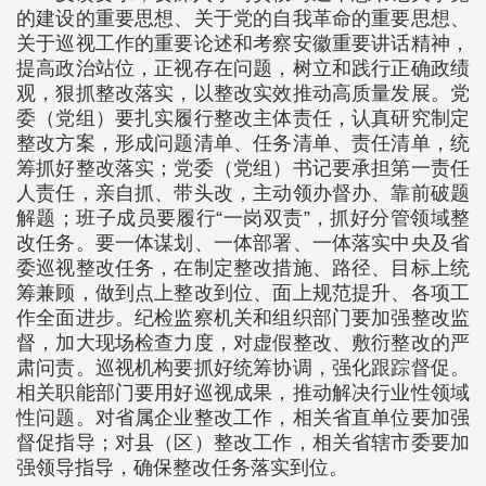
的建设的重要思想、关于党的自我革命的重要思想、
关于巡视工作的重要论述和考察安徽重要讲话精神，
提高政治站位，正视存在问题，树立和践行正确政绩
观，狠抓整改落实，以整改实效推动高质量发展。党
委（党组）要扎实履行整改主体责任，认真研究制定
整改方案，形成问题清单、任务清单、责任清单，统
筹抓好整改落实；党委（党组）书记要承担第一责任
人责任，亲自抓、带头改，主动领办督办、靠前破题
解题；班子成员要履行“一岗双责”，抓好分管领域整
改任务。要一体谋划、一体部署、一体落实中央及省
委巡视整改任务，在制定整改措施、路径、目标上统
筹兼顾，做到点上整改到位、面上规范提升、各项工
作全面进步。纪检监察机关和组织部门要加强整改监
督，加大现场检查力度，对虚假整改、敷衍整改的严
肃问责。巡视机构要抓好统筹协调，强化跟踪督促。
相关职能部门要用好巡视成果，推动解决行业性领域
性问题。对省属企业整改工作，相关省直单位要加强
督促指导；对县（区）整改工作，相关省辖市委要加
强领导指导，确保整改任务落实到位。