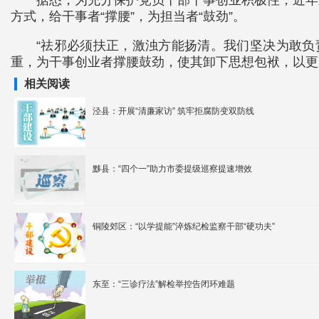
据悉，为充分保护党员干部干事创业积极性，近年
方式，给干事者“撑腰”，为担当者“鼓劲”。
“祛邪必须扶正，激浊方能扬清。我们坚决为敢负
重，为干事创业者撑腰鼓劲，使其卸下思想包袱，以更
相关阅读
泾县：开展“清廉家访” 筑牢拒腐防变双防线
黟县：“四个一”助力市委提级巡察提速增效
铜陵郊区：“以学提能”淬炼纪检监察干部“硬功夫”
东至：“三诊疗法”解检举控告闭环难题