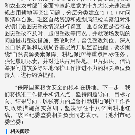
和农业农村部门全面排查起底党的十九大以来违法违
规占用耕地等突出问题，分层分类建立“1＋1＋N”问
题清单台账。驻区自然资源和规划局纪检监察组对涉
农镇街道图斑整改情况进行督查，重点督查是否存在
图斑整改不及时、虚假整改等情况，并就现场发现的
问题提出整改措施、整改时限，督促整改到位。深入
区自然资源和规划局各基层所开展监督提醒，要求围
绕“自然资源要素保障、耕地保护”等重点目标任务，
强化履职尽责。并对违法占用耕地、卫片执法、信访
举报问题较多等耕地保护工作推进不力的相关单位负
责人，进行约谈提醒。
“保障国家粮食安全的根本在耕地。下一步，我
们将找准工作抓手和切入点，坚持问题导向、目标导
向、结果导向，以强有力的监督推动耕地保护工作各
项政策措施落实落细，坚决守住十八亿亩耕地红
线。”该区纪委监委相关负责同志表示。（池州市纪
委监委）
相关阅读