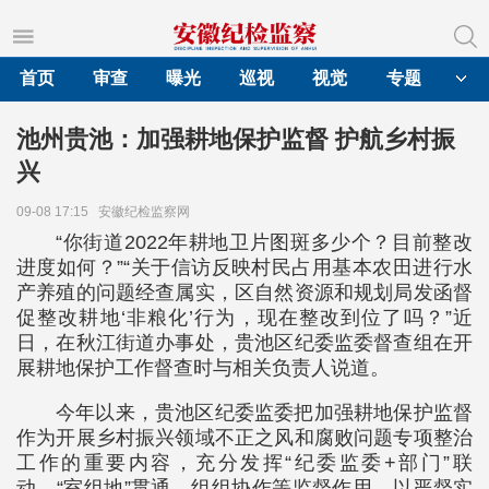
首页
审查
曝光
巡视
视觉
专题
池州贵池：加强耕地保护监督 护航乡村振
兴
09-08 17:15
安徽纪检监察网
“你街道2022年耕地卫片图斑多少个？目前整改
进度如何？”“关于信访反映村民占用基本农田进行水
产养殖的问题经查属实，区自然资源和规划局发函督
促整改耕地‘非粮化’行为，现在整改到位了吗？”近
日，在秋江街道办事处，贵池区纪委监委督查组在开
展耕地保护工作督查时与相关负责人说道。
今年以来，贵池区纪委监委把加强耕地保护监督
作为开展乡村振兴领域不正之风和腐败问题专项整治
工作的重要内容，充分发挥“纪委监委+部门”联
动、“室组地”贯通、组组协作等监督作用，以严督实