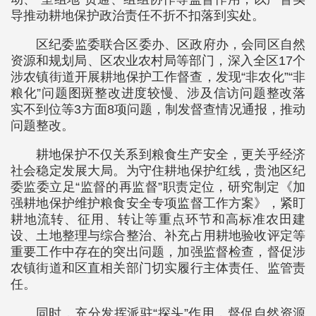
导推动耕地保护政治责任不折不扣落到实处。
区纪委监委联合区委办、区政府办，会同区自然
资源和规划局、区农业农村局等部门，深入全区17个
涉农镇街道开展耕地保护工作督查，发现“非农化”“非
粮化”问题图斑整改进度较慢、涉及信访问题整改落
实不到位等3方面8项问题，制发督查情况通报，推动
问题整改。
耕地保护不仅关系到粮食生产安全，更关乎经济
社会稳定发展大局。为守住耕地保护红线，贵池区纪
委监委立足“监督的再监督”职责定位，研究制定《加
强耕地保护维护粮食安全专项监督工作方案》，紧盯
耕地流转、征用、转让等重点环节和高标准农田建
设、土地整理与综合整治、补充占用耕地验收评定等
重要工作中存在的突出问题，加强监督检查，督促涉
农镇街道和区直相关部门切实履行主体责任、监管责
任。
同时，充分发挥派驻“探头”作用，督促自然资源