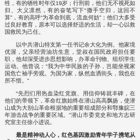
牲，有的牺牲时年仅19岁；行刑前，他们无不视死如
归、大义凛然，有的奋笔写下“撒手空归，这回不
算”，有的高呼“为革命到底，流血何妨”；他们大多受
过良好教育，原本可以选择舒适的生活，却一心以救
国救民为己任。
以中共潜山特支第一任书记余大化为例。他家境
优渥，父亲经营油坊生意，堂叔在国民政府担任要
职，他却深受进步思想影响，办革命刊物、组织学生
运动。他曾说：“我为中华民族的子孙，岂能坐视家
国危亡袖手旁观。为国为家，纵然血洒街头，我也在
所不惜。”
“先烈们用热血染红党旗、用信仰铸就丰碑，在
他们的带领下，革命红旗始终在潜山高高飘扬，使潜
山成为大别山革命根据地的重要组成部分和鄂豫皖三
年游击战争的重要区域。”潜山市委党史和地方志研
究室主任徐小进说。
最是精神动人心，红色基因激励青年学子携笔从