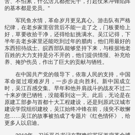
苦、不怕累，什么活儿都抢先干，打起仗来冲锋陷阵
的基本都是党员。”
军民鱼水情，革命岁月更见真心。游击队有严格
纪律，在老乡家里宿营后不能一走了之，门板要给上
好，草要收拾干净，还得给缸挑满水。吴江记得，下
半年去老乡家里还能吃到过年的腊肉，他们用最好的
东西招待战士。皖西部队能够坚持下来，与根据地老
百姓的大力支持是分不开的，他们提供情报、补充给
养、掩护伤员，作出了巨大的贡献与牺牲。
在中国共产党的领导下，依靠人民的支持，中国
革命挺过艰难岁月，一步步走向胜利。新中国成立
时，吴江百感交集。早年和他并肩战斗的战友不过二
十来岁便已牺牲，没能看到这一天。此后，无论是在
原建工部参与首都十大工程建设，还是到原武汉城市
建设学院组织建校，吴江始终冲锋在前，须臾不敢懈
怠……吴江的故事被拍成了专题片《红色情怀》，给
更多人以启迪。