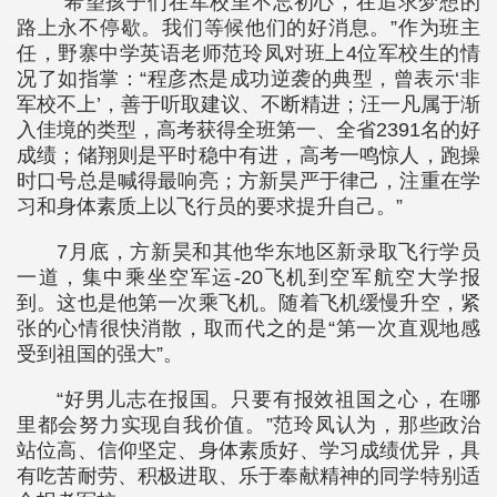
“希望孩子们在军校里不忘初心，在追求梦想的
路上永不停歇。我们等候他们的好消息。”作为班主
任，野寨中学英语老师范玲凤对班上4位军校生的情
况了如指掌：“程彦杰是成功逆袭的典型，曾表示‘非
军校不上’，善于听取建议、不断精进；汪一凡属于渐
入佳境的类型，高考获得全班第一、全省2391名的好
成绩；储翔则是平时稳中有进，高考一鸣惊人，跑操
时口号总是喊得最响亮；方新昊严于律己，注重在学
习和身体素质上以飞行员的要求提升自己。”
7月底，方新昊和其他华东地区新录取飞行学员
一道，集中乘坐空军运-20飞机到空军航空大学报
到。这也是他第一次乘飞机。随着飞机缓慢升空，紧
张的心情很快消散，取而代之的是“第一次直观地感
受到祖国的强大”。
“好男儿志在报国。只要有报效祖国之心，在哪
里都会努力实现自我价值。”范玲凤认为，那些政治
站位高、信仰坚定、身体素质好、学习成绩优异，具
有吃苦耐劳、积极进取、乐于奉献精神的同学特别适