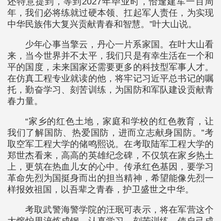
还特意提到，等到2027年毕业时，恰逢建军一百周
年，我们必将练就过硬本领、扛起军人责任，为实现
中华民族伟大复兴贡献青春和智慧。”叶大山说。
少年心事当擎云，丹心一片系家国。在叶大山看
来，当今世界并不太平，我们只是有幸生活在一个和
平的国度，未来国家还需要更多的科技型军事人才。
在仿真工程专业就读的他，将牢记习近平总书记的嘱
托，勤奋学习、刻苦训练，为国防和军队建设贡献青
春力量。
“家乡的红色土地，家庭和学校的红色教育，让
我们了解国防、热爱国防，进而立志献身国防。”考
取空军工程大学的储鸣熙说。在考取陆军工程大学的
郑世杰看来，高高的英雄纪念碑，不仅筑在家乡热土
上，更筑在热血儿女的心中。传承红色基因，要学习
革命先烈为国挺身而出的担当精神，希望能像先烈一
样报效祖国，以吾辈之青春，护卫盛世之中华。
考取武警海警学院的汪珉可表示，将在军营这个