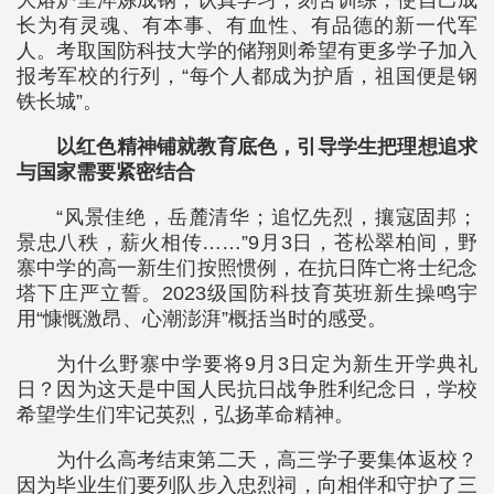
大熔炉里淬炼成钢，认真学习，刻苦训练，使自己成
长为有灵魂、有本事、有血性、有品德的新一代军
人。考取国防科技大学的储翔则希望有更多学子加入
报考军校的行列，“每个人都成为护盾，祖国便是钢
铁长城”。
以红色精神铺就教育底色，引导学生把理想追求
与国家需要紧密结合
“风景佳绝，岳麓清华；追忆先烈，攘寇固邦；
景忠八秩，薪火相传……”9月3日，苍松翠柏间，野
寨中学的高一新生们按照惯例，在抗日阵亡将士纪念
塔下庄严立誓。2023级国防科技育英班新生操鸣宇
用“慷慨激昂、心潮澎湃”概括当时的感受。
为什么野寨中学要将9月3日定为新生开学典礼
日？因为这天是中国人民抗日战争胜利纪念日，学校
希望学生们牢记英烈，弘扬革命精神。
为什么高考结束第二天，高三学子要集体返校？
因为毕业生们要列队步入忠烈祠，向相伴和守护了三