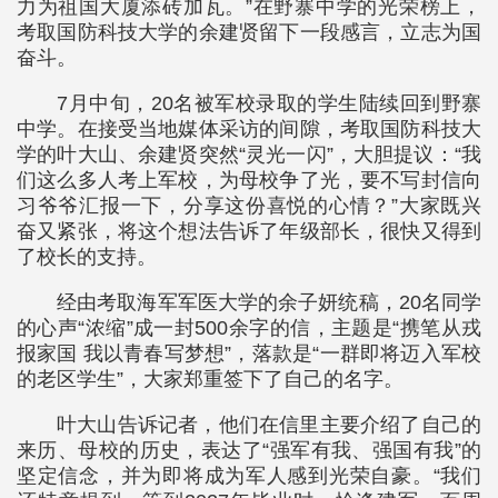
力为祖国大厦添砖加瓦。”在野寨中学的光荣榜上，
考取国防科技大学的余建贤留下一段感言，立志为国
奋斗。
7月中旬，20名被军校录取的学生陆续回到野寨
中学。在接受当地媒体采访的间隙，考取国防科技大
学的叶大山、余建贤突然“灵光一闪”，大胆提议：“我
们这么多人考上军校，为母校争了光，要不写封信向
习爷爷汇报一下，分享这份喜悦的心情？”大家既兴
奋又紧张，将这个想法告诉了年级部长，很快又得到
了校长的支持。
经由考取海军军医大学的余子妍统稿，20名同学
的心声“浓缩”成一封500余字的信，主题是“携笔从戎
报家国 我以青春写梦想”，落款是“一群即将迈入军校
的老区学生”，大家郑重签下了自己的名字。
叶大山告诉记者，他们在信里主要介绍了自己的
来历、母校的历史，表达了“强军有我、强国有我”的
坚定信念，并为即将成为军人感到光荣自豪。“我们