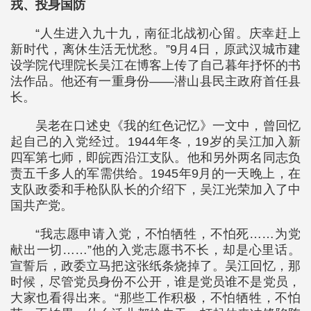
戎、投身国防
“人生进入九十九，南征北战初心留。庆幸赶上
新时代，离休生活无忧愁。”9月4日，原武汉城市建
设学院代理院长吴江在博客上传了自己暮年抒怀的书
法作品。他还有一重身份——潜山县民主政府首任县
长。
吴老在口述史《我的红色记忆》一文中，曾回忆
起自己的入党经过。1944年冬，19岁的吴江加入新
四军第七师，即皖西沿江支队。他和另外两名同志负
责五千多人的军需供给。1945年9月的一天晚上，在
支队政委和手枪队队长的介绍下，吴江光荣加入了中
国共产党。
“我志愿申请入党，不怕牺牲，不怕死……为党
献出一切……”他的入党志愿书不长，却是心里话。
宣誓后，政委立马把这张纸条烧掉了。吴江回忆，那
时候，尽管党员身份不公开，谁是党员谁不是党员，
大家也看得出来。“那些工作积极，不怕牺牲，不怕