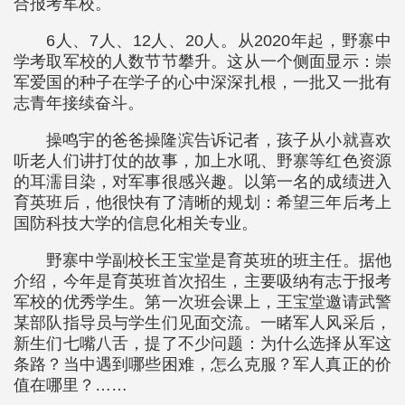
合报考军校。
6人、7人、12人、20人。从2020年起，野寨中
学考取军校的人数节节攀升。这从一个侧面显示：崇
军爱国的种子在学子的心中深深扎根，一批又一批有
志青年接续奋斗。
操鸣宇的爸爸操隆滨告诉记者，孩子从小就喜欢
听老人们讲打仗的故事，加上水吼、野寨等红色资源
的耳濡目染，对军事很感兴趣。以第一名的成绩进入
育英班后，他很快有了清晰的规划：希望三年后考上
国防科技大学的信息化相关专业。
野寨中学副校长王宝堂是育英班的班主任。据他
介绍，今年是育英班首次招生，主要吸纳有志于报考
军校的优秀学生。第一次班会课上，王宝堂邀请武警
某部队指导员与学生们见面交流。一睹军人风采后，
新生们七嘴八舌，提了不少问题：为什么选择从军这
条路？当中遇到哪些困难，怎么克服？军人真正的价
值在哪里？……