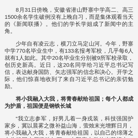
8月31日傍晚，安徽省潜山野寨中学高二、高三
1500余名学生破例没有上晚自习，而是集体观看当天
的《新闻联播》。他们的学长学姐成了新闻中的主
角。
少年自有凌云志，横刀立马定山河。今年，野寨
中学770名毕业生中，有133名报考军校，几乎每6人
就有1人如此。其中20名毕业生分别被9所军校录取，
创历史新高。近日，这20名同学给习近平总书记写
信，表达献身国防、矢志强军的信念和决心。开学之
际，他们惊喜地收到了来自习近平总书记的亲切勉
励。
将小我融入大我，将青春献给祖国；每个人都成
为护盾，祖国便是钢铁长城
“我立志参军，好男儿着一身戎装，科技强国护
家乡，冀以晨雾之微补益山海，萤烛末光增辉日月，
将小我融入大我，将青春献给祖国，以自己的绵薄之