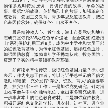
2019年，习近平总书记在鄂豫皖苏区首府革命博
物馆参观时特别强调，要讲好党的故事、革命的故
事、根据地的故事、英雄和烈士的故事，加强革命传
统教育、爱国主义教育、青少年思想道德教育，把红
色基因传承好，确保红色江山永不变色。
最是精神动人心。近年来，潜山市委党史和地方
志研究室依托335处红色革命遗址，配合实施“红源潜
山”系列保护利用工程9项，成为中小学生和党员干部
的红色教育基地，为传承红色基因、赓续红色血脉，
加强国防教育，激励青年学子携笔从戎、投身国防，
奠定了坚实的精神基础和教育基础。
如何继承革命传统，汲取红色基因力量？徐小进
表示，作为史志工作者，将以习近平总书记的回信为
激励和鞭策，充分发挥“存史、资政、育人”的重要职
责，抓实抓牢三件工作：一是加强党史研究。针对潜
山在革命斗争中的独特地位，拿出更多研究成果，进
一步丰富本土的红色教育教材。二是加强宣传教育。
积极开展红色文化进学校、进农村、进社区、进企业