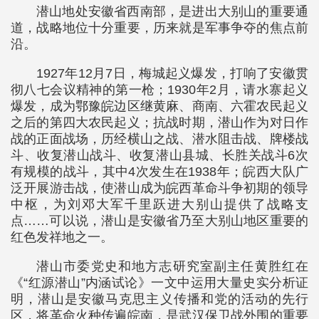
潜山地处安徽省西南部，是进出大别山的重要通
道，战略地位十分重要，历来就是军事争夺的焦点前
沿。
1927年12月7日，梅城起义爆发，打响了安徽贯
彻八七会议精神的第一枪；1930年2月，请水寨起义
爆发，成为鄂豫皖边区继黄麻、商南、六霍农民起义
之后的第四大农民起义；抗战时期，潜山作为对日作
战的正面战场，历经横山之战、潜水阻击战、牌楼战
斗、收复潜山战斗、收复潜山县城、长胜关战斗6次
有规模的战斗，其中4次发生在1938年；皖西大队广
泛开展游击战，使潜山成为皖西革命斗争初期的领导
中枢，为刘邓大军千里跃进大别山提供了战略支
点……可以说，潜山是安徽省乃至大别山地区重要的
红色发祥地之一。
潜山市委党史和地方志研究室副主任黄胜红在
《“红源潜山”内涵试论》一文中运用大量史实分析证
明，潜山是安徽马克思主义传播和党的活动的先行
区，将革命火种传遍皖南，是武汉保卫战外围的重要