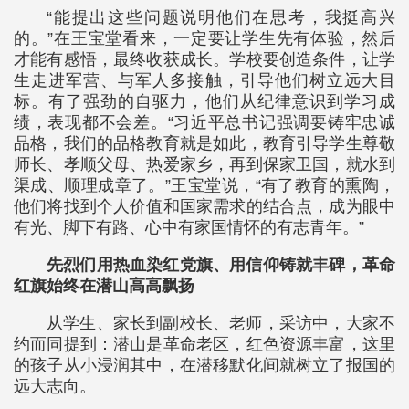
“能提出这些问题说明他们在思考，我挺高兴
的。”在王宝堂看来，一定要让学生先有体验，然后
才能有感悟，最终收获成长。学校要创造条件，让学
生走进军营、与军人多接触，引导他们树立远大目
标。有了强劲的自驱力，他们从纪律意识到学习成
绩，表现都不会差。“习近平总书记强调要铸牢忠诚
品格，我们的品格教育就是如此，教育引导学生尊敬
师长、孝顺父母、热爱家乡，再到保家卫国，就水到
渠成、顺理成章了。”王宝堂说，“有了教育的熏陶，
他们将找到个人价值和国家需求的结合点，成为眼中
有光、脚下有路、心中有家国情怀的有志青年。”
先烈们用热血染红党旗、用信仰铸就丰碑，革命
红旗始终在潜山高高飘扬
从学生、家长到副校长、老师，采访中，大家不
约而同提到：潜山是革命老区，红色资源丰富，这里
的孩子从小浸润其中，在潜移默化间就树立了报国的
远大志向。