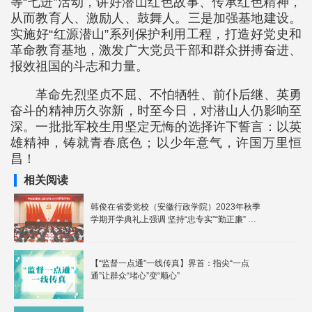
等“七进”活动，讲好潜山红色故事、传承红色精神，
从而教育人、激励人、鼓舞人。三是加强基地建设。
实施好“红源潜山”系列保护利用工程，打造好党史和
革命教育基地，激发广大党员干部和群众拼搏奋进、
报效祖国的斗志和力量。
革命先烈坚贞不屈、不怕牺牲、前仆后继、英勇
奋斗的精神历久弥新，时至今日，对潜山人仍影响至
深。一批批军校生用坚定无悔的选择许下誓言：以英
雄精神，铸就青春底色；以少年意气，许国万里恒
昌！
相关阅读
韩俊在省委党校（安徽行政学院）2023年秋季
学期开学典礼上强调 坚持“忠专实”“勤正廉” 努
力成长为堪当重任的高素质干部 在谱写中国式
现代化安徽篇章中展现新面貌实现新作为
【“监督一点通”一线传真】界首：指尖“一点
通”让群众“堵心”变“顺心”