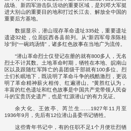
战场、新四军游击队活动的重要区域，是刘邓大军挺
进大别山的重要目的地和打过长江去、解放全中国的
重要后方基地。
数据显示，潜山现存革命遗址335处，重要遗址
遗迹32处，位居皖西各县前列。从“新四军母亲陈桂
珍”到“一碗鸡汤情”，诸多红色故事在当地广为流传。
“潜山革命烈士仅登记在册的就有800多人，无名
烈士不计其数。土地革命时期，牺牲在本地、皖南山
区以及跟随红军阵亡的县团级干部就有100多位。烈
士们长眠地下，既说明了革命斗争的残酷激烈，更说
明了革命精神薪火相传、红遍潜山。”黄胜红认为，
丰富的红色遗址和红色故事是中国共产党带领人民奋
斗的宝贵历史遗产，也是“红源潜山”的有力见证。
余大化、王效亭、芮兰生……1927年11月至
1936年9月，先后有12位潜山县委书记牺牲。
这些青年书记中，有的任职不足1个月便壮烈牺