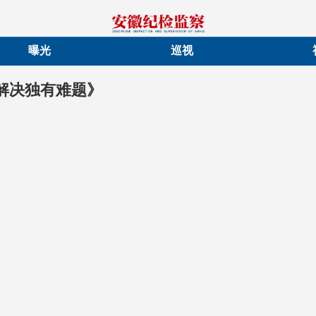
曝光
巡视
解决独有难题》