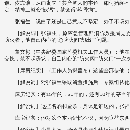
谁、依靠谁，从而丧失了共产党人的本色。如何始终不
定，精神上就会“缺钙”，就会得“软骨病”。
张福生：说白了还是自己意志不坚定，办了不该办
【解说词】张福生，原应急管理部消防救援局党委
防火者，他自己内心的“总防火阀”却出了问题。
董文彬（中央纪委国家监委机关工作人员）：他在
交换，禁不起诱惑，自己内心的“防火阀”“防火门”一
【库房纪实】（工作人员揭盖布）这些全部是他（
【解说词】对张福生采取留置措施后，专案组从他
库房纪实：有15年的，30年的，还有50年的茅
【解说词】这些名酒和金条，具体是谁送的，张福
库房纪实：他对这个东西记忆不深，因为这些东西
【解说词】少量多次，恰恰是张福生违纪违法最突