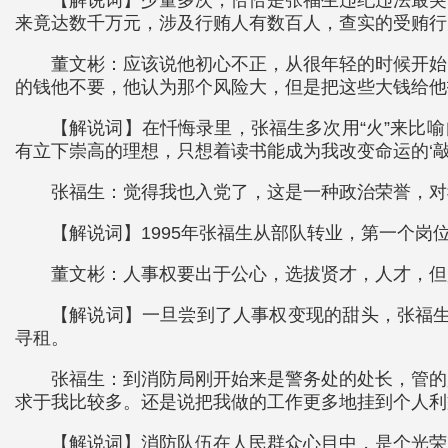
来竟达数千万元，涉及行贿人有数百人，查实的受贿行
董文彬：应该说他初心不正，从很年轻的时候开始
的钱他不要，他认为那个风险大，但是把这些大钱给他
【解说词】在忏悔录里，张福生多次用“火”来比喻
有立下崇高的理想，只想着读书能成为我改变命运的‘
张福生：觉得我也入党了，这是一种政治荣誉，对
【解说词】1995年张福生从部队转业，第一个
董文彬：人事权要出于公心，选拔贤才，人才，但
【解说词】一旦尝到了人事权变现的甜头，张福生
寻租。
张福生：到消防局刚开始来是警务处的处长，管的
求于我比较多。还是说把我做的工作更多地挂到个人利
【解说词】消防队伍在人民群众心目中，是个光荣