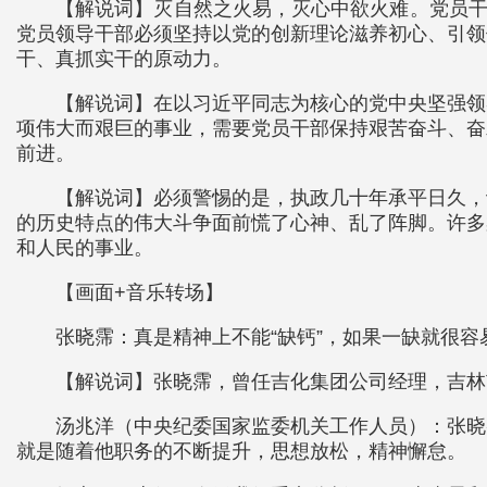
【解说词】灭自然之火易，灭心中欲火难。党员干
党员领导干部必须坚持以党的创新理论滋养初心、引领
干、真抓实干的原动力。
【解说词】在以习近平同志为核心的党中央坚强领
项伟大而艰巨的事业，需要党员干部保持艰苦奋斗、奋
前进。
【解说词】必须警惕的是，执政几十年承平日久，
的历史特点的伟大斗争面前慌了心神、乱了阵脚。许多
和人民的事业。
【画面+音乐转场】
张晓霈：真是精神上不能“缺钙”，如果一缺就很
【解说词】张晓霈，曾任吉化集团公司经理，吉林市
汤兆洋（中央纪委国家监委机关工作人员）：张晓
就是随着他职务的不断提升，思想放松，精神懈怠。