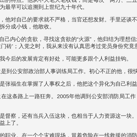
为最早可以追溯到上世纪九十年代。
，他对自己的要求就不严格，当官还想发财。手里还谈
拆分成小钱，他敢收。
自己内心的贪欲，寻找这贪欲的“火源”，他归结为理想信
敲门砖’；入党之时，我从来没有认真思考过党员身份究竟
我今后的发展肯定有好处，可能更多跟个人利益挂钩。
岗位是到公安部政治部人事训练局工作。初心不正的他，很
是张福生在掌握了人事权之后，他把这个异化为自己利
在这条路上一路狂奔。2005年他调到公安部消防局工
是督察，还有当兵入伍这块，也相当于人力资源这一块
益上了。
的职业。在一个个灾难现场，冒着危险在一线救援的消