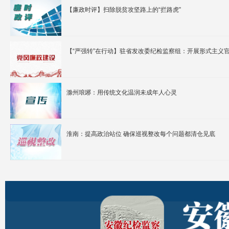
【廉政时评】扫除脱贫攻坚路上的“拦路虎”
【“严强转”在行动】驻省发改委纪检监察组：开展形式主义
滁州琅琊：用传统文化温润未成年人心灵
淮南：提高政治站位 确保巡视整改每个问题都清仓见底