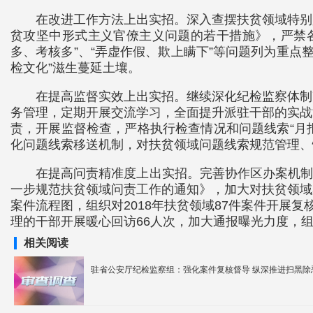
在改进工作方法上出实招。深入查摆扶贫领域特别
贫攻坚中形式主义官僚主义问题的若干措施》，严禁
多、考核多”、“弄虚作假、欺上瞒下”等问题列为重点
检文化”滋生蔓延土壤。
在提高监督实效上出实招。继续深化纪检监察体制
务管理，定期开展交流学习，全面提升派驻干部的实战
责，开展监督检查，严格执行检查情况和问题线索“月
化问题线索移送机制，对扶贫领域问题线索规范管理、
在提高问责精准度上出实招。完善协作区办案机制
一步规范扶贫领域问责工作的通知》，加大对扶贫领域
案件流程图，组织对2018年扶贫领域87件案件开展
理的干部开展暖心回访66人次，加大通报曝光力度，
相关阅读
驻省公安厅纪检监察组：强化案件复核督导 纵深推进扫黑除