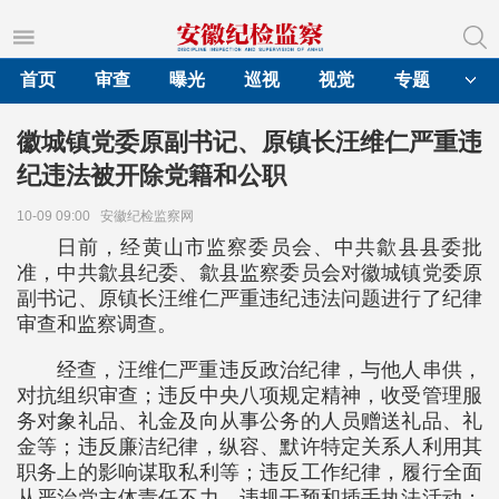
首页
审查
曝光
巡视
视觉
专题
徽城镇党委原副书记、原镇长汪维仁严重违
纪违法被开除党籍和公职
10-09 09:00
安徽纪检监察网
日前，经黄山市监察委员会、中共歙县县委批
准，中共歙县纪委、歙县监察委员会对徽城镇党委原
副书记、原镇长汪维仁严重违纪违法问题进行了纪律
审查和监察调查。
经查，汪维仁严重违反政治纪律，与他人串供，
对抗组织审查；违反中央八项规定精神，收受管理服
务对象礼品、礼金及向从事公务的人员赠送礼品、礼
金等；违反廉洁纪律，纵容、默许特定关系人利用其
职务上的影响谋取私利等；违反工作纪律，履行全面
从严治党主体责任不力，违规干预和插手执法活动；