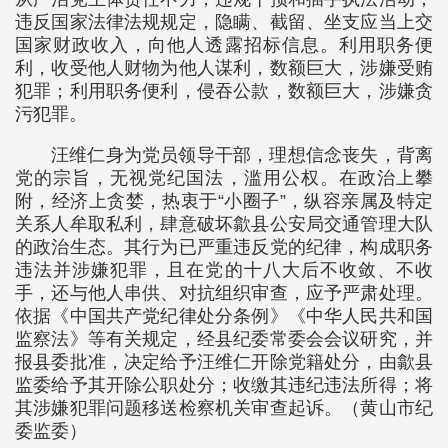
违反国家法律法规规定，隐瞒、截留、坐支应当上交
国家财政收入，向他人透露招标信息。利用职务便
利，收受他人财物为他人谋利，数额巨大，涉嫌受贿
犯罪；利用职务便利，侵吞公款，数额巨大，涉嫌贪
污犯罪。
汪维仁身为党员领导干部，理想信念丧失，背离
党的宗旨，无视党纪国法，滥用公权。在政治上攀
附，经济上贪婪，热衷于“小圈子”，纵容亲属及特定
关系人牟取私利，肆意破坏歙县公安局交通管理大队
的政治生态。其行为已严重违反党的纪律，构成职务
违法并涉嫌犯罪，且在党的十八大后不收敛、不收
手，还与他人串供、对抗组织审查，应予严肃处理。
依据《中国共产党纪律处分条例》《中华人民共和国
监察法》等有关规定，经县纪委常委会会议研究，并
报县委批准，决定给予汪维仁开除党籍处分，由歙县
监委给予其开除公职处分；收缴其违纪违法所得；将
其涉嫌犯罪问题移送检察机关审查起诉。（黄山市纪
委监委）