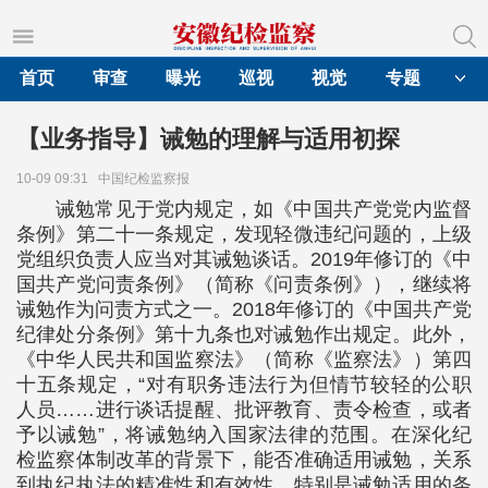
首页
审查
曝光
巡视
视觉
专题
【业务指导】诫勉的理解与适用初探
10-09 09:31
中国纪检监察报
诫勉常见于党内规定，如《中国共产党党内监督
条例》第二十一条规定，发现轻微违纪问题的，上级
党组织负责人应当对其诫勉谈话。2019年修订的《中
国共产党问责条例》（简称《问责条例》），继续将
诫勉作为问责方式之一。2018年修订的《中国共产党
纪律处分条例》第十九条也对诫勉作出规定。此外，
《中华人民共和国监察法》（简称《监察法》）第四
十五条规定，“对有职务违法行为但情节较轻的公职
人员……进行谈话提醒、批评教育、责令检查，或者
予以诫勉”，将诫勉纳入国家法律的范围。在深化纪
检监察体制改革的背景下，能否准确适用诫勉，关系
到执纪执法的精准性和有效性。特别是诫勉适用的条