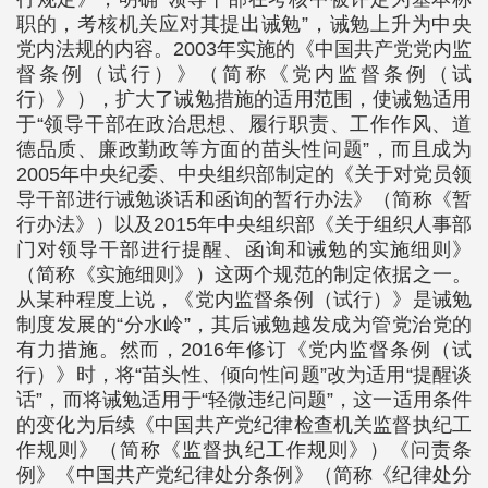
职的，考核机关应对其提出诫勉”，诫勉上升为中央
党内法规的内容。2003年实施的《中国共产党党内监
督条例（试行）》（简称《党内监督条例（试
行）》），扩大了诫勉措施的适用范围，使诫勉适用
于“领导干部在政治思想、履行职责、工作作风、道
德品质、廉政勤政等方面的苗头性问题”，而且成为
2005年中央纪委、中央组织部制定的《关于对党员领
导干部进行诫勉谈话和函询的暂行办法》（简称《暂
行办法》）以及2015年中央组织部《关于组织人事部
门对领导干部进行提醒、函询和诫勉的实施细则》
（简称《实施细则》）这两个规范的制定依据之一。
从某种程度上说，《党内监督条例（试行）》是诫勉
制度发展的“分水岭”，其后诫勉越发成为管党治党的
有力措施。然而，2016年修订《党内监督条例（试
行）》时，将“苗头性、倾向性问题”改为适用“提醒谈
话”，而将诫勉适用于“轻微违纪问题”，这一适用条件
的变化为后续《中国共产党纪律检查机关监督执纪工
作规则》（简称《监督执纪工作规则》）《问责条
例》《中国共产党纪律处分条例》（简称《纪律处分