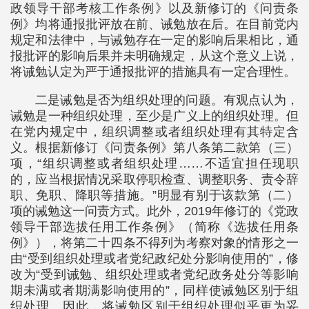
政领导干部考核工作条例》以及新修订的《问责条
例》均将通报批评放在前、诫勉放在后。在目前党内
规定和法律中，与诫勉存在一定的影响后果相比，通
报批评的影响后果并未明确规定，从这个意义上说，
将诫勉认定为严于通报批评的措施具有一定合理性。
二是诫勉是否为组织处理的问题。有观点认为，
诫勉是一种组织处理，至少是广义上的组织处理。但
在党内规定中，组织调整或者组织处理有其特定含
义。根据新修订《问责条例》第八条第二款第（三）
项，“组织调整或者组织处理……不适宜担任现职
的，应当根据情况采取停职检查、调整职务、责令辞
职、免职、降职等措施。”明显有别于该款第（二）
项的诫勉这一问责方式。此外，2019年修订的《党政
领导干部选拔任用工作条例》（简称《选拔任用条
例》），将第二十四条不得列为考察对象的情形之一
由“受到组织处理或者党纪政纪处分影响使用的”，修
改为“受到诫勉、组织处理或者党纪政务处分等影响
期未满或者期满影响使用的”，同样使诫勉区别于组
织处理。因此，将诫勉区别于组织处理似乎更为妥