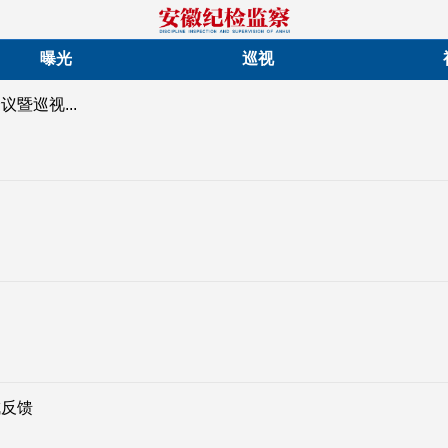
曝光
巡视
暨巡视...
成反馈