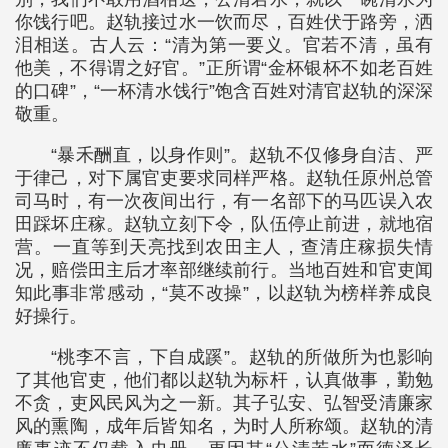
你饯行吧。赵轨接过水一饮而尽，百姓伏于路旁，洒
泪相送。古人云：“清为第一要义。官若不清，虽有
他美，不得谓之好官。”正所谓“金杯银杯不如老百姓
的口碑”，“一杯清水饯行”饱含百姓对清官赵轨的深深
敬重。
“暴禾酬直，以身作则”。赵轨不仅修身自洁、严
于律己，对下属官吏要求同样严格。赵轨任原州总管
司马时，有一次夜间出行，有一名部下的马匹误入农
田踩坏庄稼。赵轨立刻下令，队伍停止前进，就地宿
营。一直等到天亮找到农田主人，查清庄稼损失情
况，赔偿田主后才率部继续前行。当地百姓和官吏闻
知此事非常感动，“莫不改操”，以赵轨为榜样养成良
好操行。
“桃李不言，下自成蹊”。赵轨的所做所为也影响
了其他官吏，他们都以赵轨为标杆，认真做事，勤勉
不贪，吏风民风为之一新。其子弘安、弘智受清廉家
风的熏陶，成年后皆知名，为时人所称颂。赵轨的清