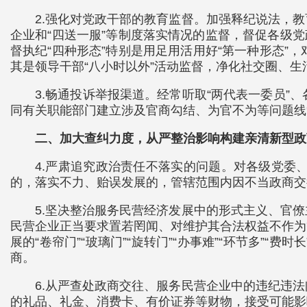
2.强化对党政干部的教育监督。加强释纪说法，
企业和“四送一服”等制度落实情况的监督，督促各级党政
督执纪“四种形态”特别是用足用活用好“第一种形态
其是领导干部“八小时以外”活动监督，净化社交圈、
3.畅通投诉举报渠道。经常听取“两代表一委员
同有关职能部门建立涉及官商勾结、为官不为等问题线
二、加大查纠力度，从严整治影响构建亲清新型政
4.严肃追究政治责任不落实的问题。对各级党委
的，落实不力、贻误发展的，管辖范围内因不当政商交
5.坚决整治服务民营经济发展中的形式主义、官
民营企业正当要求置若罔闻、对维护其合法权益不作为
展的“卷帘门”“玻璃门”“旋转门”“办事难”“环节多
商。
6.从严查处政商交往、服务民营企业中的违纪违
的礼品、礼金、消费卡、有价证券等财物，接受可能影