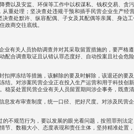
降费以及安监、环保等工作中以权谋私、钱权交易、贪
，从重处理；坚决查处违规干预和插手民营企业生产经营
坚决查处默许、纵容配偶、子女及其配偶等亲属、身边
住政商交往底线。
营企业有关人员协助调查并对其采取留置措施的，要严格
动配合调查取证且认错认罪态度好、自动投案且社会危
查封扣押冻结等措施，该解除的要及时解除，该退还的要
冻结。对涉案民营企业正在投入生产运营和用于科技创
。稳妥处置民营企业有关人员留置期间涉企事务，既查
件信息发布审查制度，统一口径、把好尺度。对涉及民营
有过的不规范行为，要以发展的眼光看问题，按照罪刑法
情节、数额大小、态度表现和责任主体，坚持精准处置