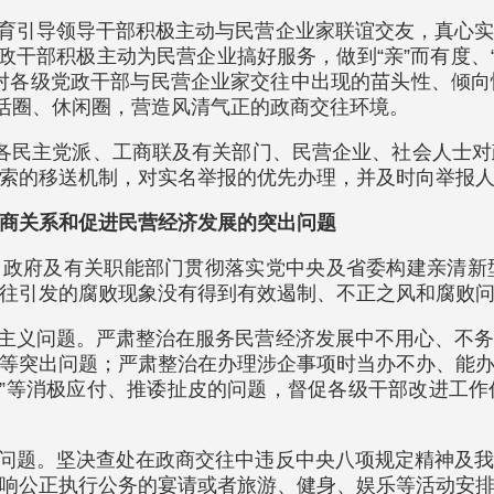
教育引导领导干部积极主动与民营企业家联谊交友，真心
干部积极主动为民营企业搞好服务，做到“亲”而有度、“
”，对各级党政干部与民营企业家交往中出现的苗头性、倾
生活圈、休闲圈，营造风清气正的政商交往环境。
”、各民主党派、工商联及有关部门、民营企业、社会人士
索的移送机制，对实名举报的优先办理，并及时向举报
商关系和促进民营经济发展的突出问题
、政府及有关职能部门贯彻落实党中央及省委构建亲清
往引发的腐败现象没有得到有效遏制、不正之风和腐败
僚主义问题。严肃整治在服务民营经济发展中不用心、不
等突出问题；严肃整治在办理涉企事项时当办不办、能
”“费时长”等消极应付、推诿扯皮的问题，督促各级干部改
法问题。坚决查处在政商交往中违反中央八项规定精神及
响公正执行公务的宴请或者旅游、健身、娱乐等活动安